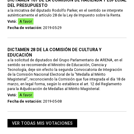
DICTAMEN 167 DE LA COMISIÓN DE HACIENDA Y ESPECIAL
DEL PRESUPUESTO
a la iniciativa del diputado Rodolfo Parker, en el sentido se interprete
auténticamente el artículo 28 de la Ley de Impuesto sobre la Renta.
Votó:
A favor
Fecha de votación:
2019-05-29
DICTAMEN 28 DE LA COMISIÓN DE CULTURA Y
EDUCACIÓN
a la solicitud de diputados del Grupo Parlamentario de ARENA, en el
sentido se recomiende el Ministro de Educación, Ciencia y
Tecnología, deje sin efecto la segunda Convocatoria de Integración
de la Comisión Nacional Electoral de la "Medalla al Mérito
Magisterial", reconociendo la Comisión que fue integrada el día 18 de
marzo, en legal forma, según lo establece el art. 12 del Reglamento
para la Adjudicación de Medallas al Mérito Magisterial.
Votó:
A favor
Fecha de votación:
2019-05-08
VER TODAS MIS VOTACIONES