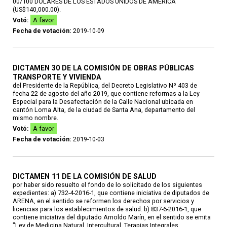
00/100 DÓLARES DE LOS ESTADOS UNIDOS DE AMÉRICA
(US$140,000.00).
Votó:
A favor
Fecha de votación:
2019-10-09
DICTAMEN 30 DE LA COMISIÓN DE OBRAS PÚBLICAS
TRANSPORTE Y VIVIENDA
del Presidente de la República, del Decreto Legislativo Nº 403 de
fecha 22 de agosto del año 2019, que contiene reformas a la Ley
Especial para la Desafectación de la Calle Nacional ubicada en
cantón Loma Alta, de la ciudad de Santa Ana, departamento del
mismo nombre.
Votó:
A favor
Fecha de votación:
2019-10-03
DICTAMEN 11 DE LA COMISIÓN DE SALUD
por haber sido resuelto el fondo de lo solicitado de los siguientes
expedientes: a) 732-4-2016-1, que contiene iniciativa de diputados de
ARENA, en el sentido se reformen los derechos por servicios y
licencias para los establecimientos de salud. b) 837-6-2016-1, que
contiene iniciativa del diputado Arnoldo Marín, en el sentido se emita
"Ley de Medicina Natural, Intercultural, Terapias Integrales,